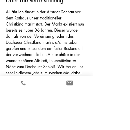
Über die Veranstaltung
Alljährlich findet in der Altstadt Dachau vor 
dem Rathaus unser traditioneller 
Christkindlmarkt statt. Der Markt existiert nun 
bereits seit über 36 Jahren. Dieser wurde 
damals von den Vereinsmitgliedern des 
Dachauer Christkindlmarkts e.V. ins Leben 
gerufen und ist seitdem ein fester Bestandteil 
der vorweihnachtlichen Atmosphäre in der 
wunderschönen Altstadt, in unmittelbarer 
Nähe zum Dachauer Schloß. Wir freuen uns 
sehr in diesem Jahr zum zweiten Mal dabei 
zu sein! 
---------------------------------- 
Datum: Montag, 15.12.2025 
Uhrzeit: ab ca. 18:00 Uhr 
Eintritt frei 
----------------------------------- 
Webseite: 
https://christkindlmarkt-
dachau.de/