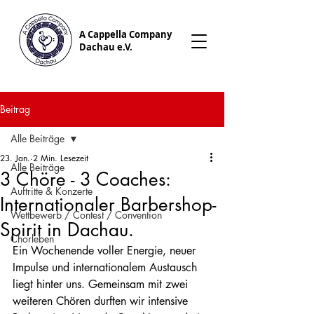
A Cappella Company
Dachau e.V.
Beitrag
Alle Beiträge
23. Jan.
2 Min. Lesezeit
Alle Beiträge
3 Chöre - 3 Coaches:
Auftritte & Konzerte
Internationaler Barbershop-
Wettbewerb / Contest / Convention
Spirit in Dachau.
Chorleben
Ein Wochenende voller Energie, neuer 
Impulse und internationalem Austausch 
liegt hinter uns. Gemeinsam mit zwei 
weiteren Chören durften wir intensive 